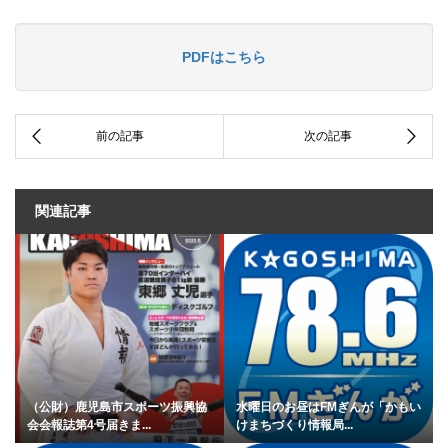
PDFはこちら
関連記事
（公財）鹿児島市スポーツ振興協
水曜日のお昼はFMぎんが「かもい
会会報誌第4号届きま...
けまちづくり情報局...