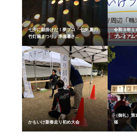
七夕に願掛けだ！夢プロ「七夕 夏の
令和３年１
竹灯籠まつり」準備暑さ...
プレミアムウ
（御礼）第
かもいけ新春走り初め大会
催