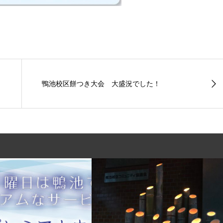
鴨池校区餅つき大会 大盛況でした！