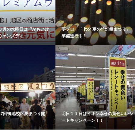
０月の水曜日は〝かもいけ
夢プロ 「七夕 夏の竹灯籠まつり」
ェンズディ...
準備進行中！
17回鴨池校区夏まつり開
明日１１日はイオン幸せの黄色いレシ
ートキャンペーン！！