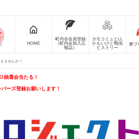
町内会会員登録
カモコミュとLL
HOME
（町内会加入広
かもいけと鴨池
夢プ
報誌）
ヒストリー
つきませんか！
ロ抽選会当たる！
ンバーズ登録お願いします！