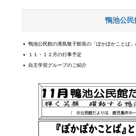
鴨池公民
鴨池公民館の濱島敬子館長の「ぽかぽかことば」
１１・１２月の行事予定
自主学習グループのご紹介