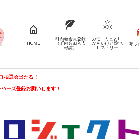
町内会会員登録
カモコミュとLL
HOME
（町内会加入広
かもいけと鴨池
夢プ
報誌）
ヒストリー
ロ抽選会当たる！
ンバーズ登録お願いします！