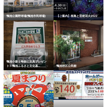
鴨池公園野球場(鴨池市民球場)
【ご案内】桜島と芸術花火2022
鴨池小新１年生に文具プレゼン
ト！鴨池ふるさと文化基...
鴨池校区公民館