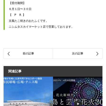
【受付期間】

６月１日〜３０日

【　P  R 】

京風たこ焼きのおたふくです。

ニシムタスカイマーケット店で営業しております。
関連記事