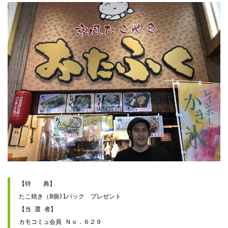
【特　　典】

たこ焼き（8個)1パック　プレゼント

【当 選 者】

カモコミュ会員 Ｎｏ．６２９
