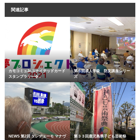
関連記事
カモコミュJr.ユナイテッドカード
第５回成人学級 防災講座シリー
スタンプラリー令...
ズ
NEWS 第2回 ダレデェーモ マナヴ
第３３回鹿児島県子ども芸術祭