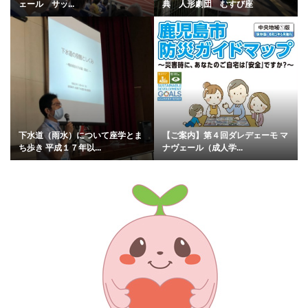
ェール サッ...
典 人形劇団 むすび座
下水道（雨水）について座学とま
【ご案内】第４回ダレデェーモ マ
ち歩き 平成１７年以...
ナヴェール（成人学...