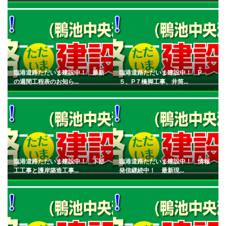
臨港道路ただいま建設中！ 最新
臨港道路ただいま建設中！ P
の週間工程表のお知ら...
５、P７橋脚工事、井筒...
臨港道路ただいま建設中！ 下部
臨港道路ただいま建設中！ 情報
工工事と護岸築造工事...
発信継続中！ 最新現...