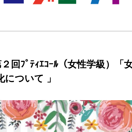
２回ﾌﾟﾃｨｴｺｰﾙ（女性学級）「
化について 」