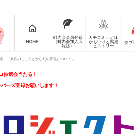
町内会会員登録
カモコミュとLL
HOME
（町内会加入広
かもいけと鴨池
夢プ
報誌）
ヒストリー
女性学級）「女性のこころとからだの変化について 」
ロ抽選会当たる！
ンバーズ登録お願いします！