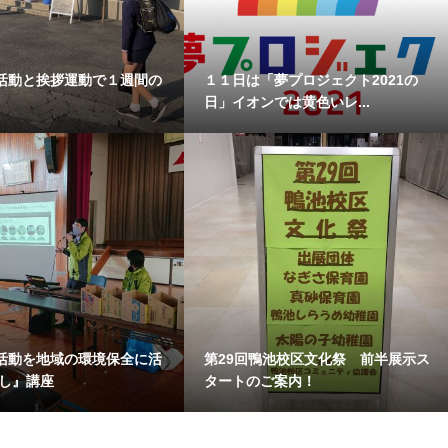
活動と挨拶運動で１週間の
１１日は「夢プロジェクト2021の
日」イオンでは黄色いレ...
活動を地域の環境保全に活
第29回鴨池校区文化祭 前半展示ス
なし』講座
タートのご案内！