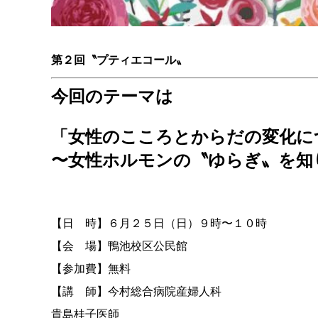
第２回〝プティエコール〟
今回のテーマは
「女性のこころとからだの変化に
〜女性ホルモンの〝ゆらぎ〟を知
【日 時】６月２５日（日）９時〜１０時
【会 場】鴨池校区公民館
【参加費】無料
【講 師】今村総合病院産婦人科
貴島桂子医師