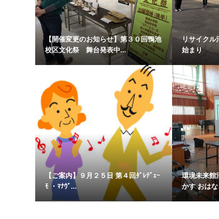
【開催変更のお知らせ】第３０回鴨池
リサイクル
校区文化祭 舞台発表中...
始まり
【ご案内】９月２５日 第４回ﾀﾞﾚﾃﾞｪｰ
環境未来館
ﾓ ・ﾏﾅｳﾞ...
かす おは