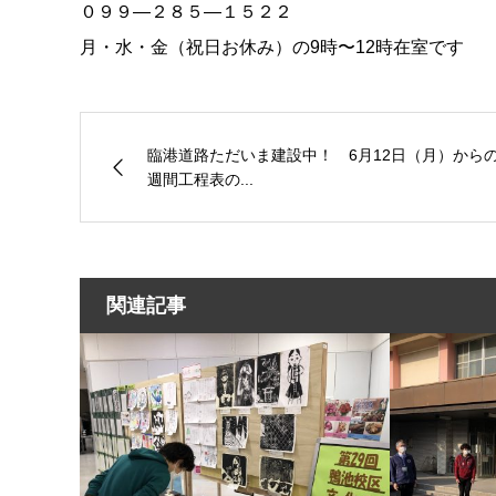
０９９—２８５—１５２２
月・水・金（祝日お休み）の9時〜12時在室です
臨港道路ただいま建設中！ 6月12日（月）から
週間工程表の...
関連記事