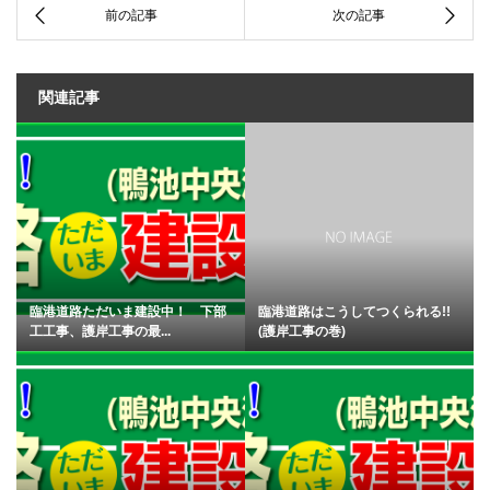
関連記事
臨港道路ただいま建設中！ 下部
臨港道路はこうしてつくられる!!
工工事、護岸工事の最...
(護岸工事の巻)