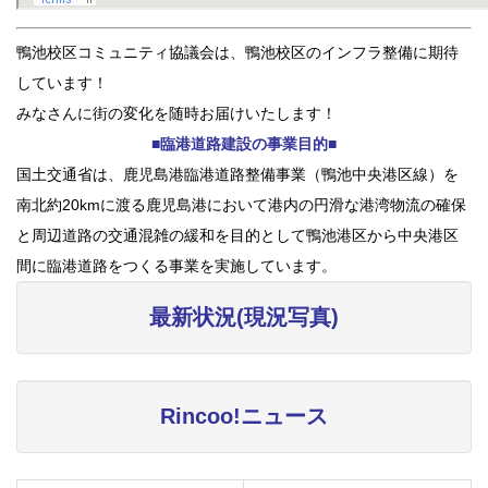
鴨池校区コミュニティ協議会は、鴨池校区のインフラ整備に期待
しています！
みなさんに街の変化を随時お届けいたします！
■臨港道路建設の事業目的■
国土交通省は、鹿児島港臨港道路整備事業（鴨池中央港区線）を
南北約20kmに渡る鹿児島港において港内の円滑な港湾物流の確保
と周辺道路の交通混雑の緩和を目的として鴨池港区から中央港区
間に臨港道路をつくる事業を実施しています。
最新状況(現況写真)
Rincoo!ニュース