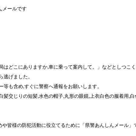
んメールです
局はどこにありますか,車に乗って案内して。」などとしつこ
ら逃げました。
ー等も含め,すぐに警察へ通報をお願いします。
り,白髪交じりの短髪,水色の帽子,丸形の眼鏡,上衣白色の服着用,白
めや皆様の防犯活動に役立てるため
に「県警あんしんメール」