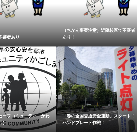
（ちかん事案注意）近隣校区で不審者
不審者あり
あり！
セーフコミュニティ かわ
「春の全国交通安全運動」スタート！
回）
ハンドプレート作戦！