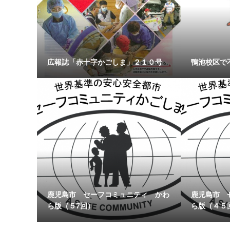
広報誌「赤十字かごしま」２１０号
鴨池校区で
鹿児島市 セーフコミュニティ かわ
鹿児島市 
ら版（５7回）
ら版（４５