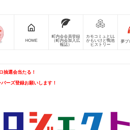
町内会会員登録
カモコミュとLL
HOME
（町内会加入広
かもいけと鴨池
夢プ
報誌）
ヒストリー
ロ抽選会当たる！
ンバーズ登録お願いします！