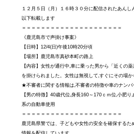
１２月５日（月）１６時３０分に配信されたあんし
以下転載します
＝＝＝＝＝＝＝＝＝＝＝＝＝＝＝＝＝＝＝＝＝
《鹿児島市で声掛け事案》
【日時】12/4(日)午後10時20分頃
【場所】鹿児島市真砂本町の路上
【内容】女性が通行中,車に乗った男から「近くの薬
を掛けられました。女性は無視して,すぐにその場か
★不審者に関する情報は,不審者の特徴や車のナンバ
【男の特徴】40歳代位,身長160～170ｃｍ位,小肥
系の自動車使用
＝＝＝＝＝＝＝＝＝＝＝＝＝＝＝＝＝＝＝＝＝
鹿児島県警では、子どもや女性の安全を確保するた
情報を配信しています。