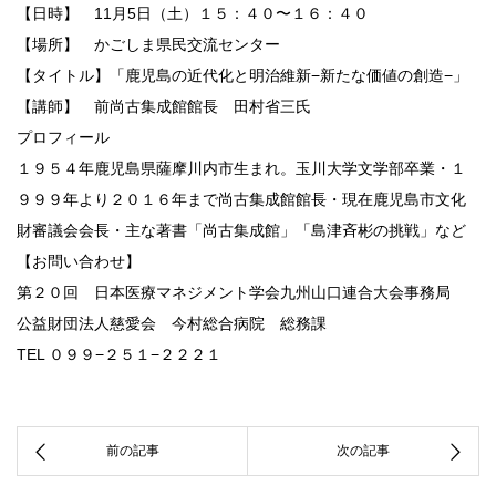
【日時】 11月5日（土）１５：４０〜１６：４０
【場所】 かごしま県民交流センター
【タイトル】「鹿児島の近代化と明治維新−新たな価値の創造−」
【講師】 前尚古集成館館長 田村省三氏
プロフィール
１９５４年鹿児島県薩摩川内市生まれ。玉川大学文学部卒業・１
９９９年より２０１６年まで尚古集成館館長・現在鹿児島市文化
財審議会会長・主な著書「尚古集成館」「島津斉彬の挑戦」など
【お問い合わせ】
第２０回 日本医療マネジメント学会九州山口連合大会事務局
公益財団法人慈愛会 今村総合病院 総務課
TEL ０９９−２５１−２２２１