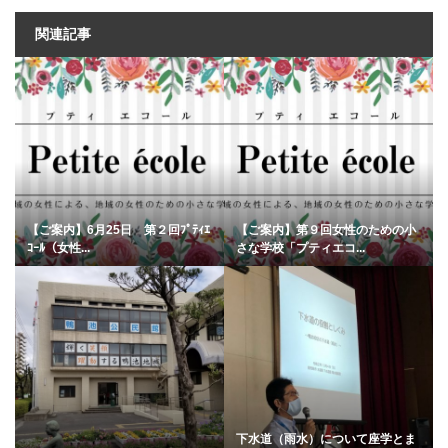
関連記事
【ご案内】6月25日 第２回ﾌﾟﾃｨｴ
【ご案内】第９回女性のための小
ｺｰﾙ（女性...
さな学校「プティエコ...
下水道（雨水）について座学とま