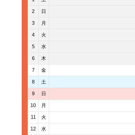
2
日
3
月
4
火
5
水
6
木
7
金
8
土
9
日
10
月
11
火
12
水