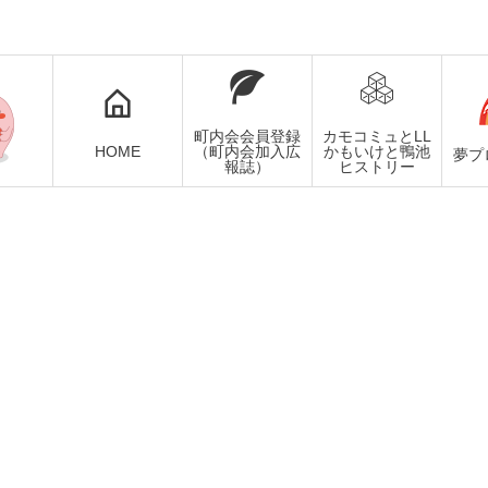
町内会会員登録
カモコミュとLL
HOME
（町内会加入広
かもいけと鴨池
夢プ
報誌）
ヒストリー