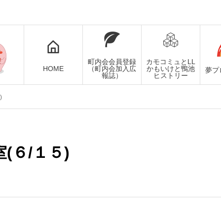
町内会会員登録
カモコミュとLL
HOME
（町内会加入広
かもいけと鴨池
夢プ
報誌）
ヒストリー
)
(６/１５)