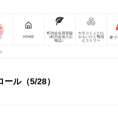
町内会会員登録
カモコミュとLL
HOME
（町内会加入広
かもいけと鴨池
夢プ
報誌）
ヒストリー
8）
ール（5/28）