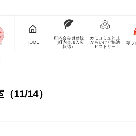
町内会会員登録
カモコミュとLL
HOME
（町内会加入広
かもいけと鴨池
夢プ
報誌）
ヒストリー
4）
（11/14）