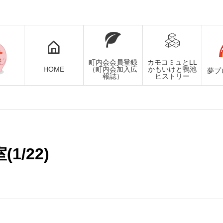
町内会会員登録
カモコミュとLL
HOME
（町内会加入広
かもいけと鴨池
夢プ
報誌）
ヒストリー
1/22)