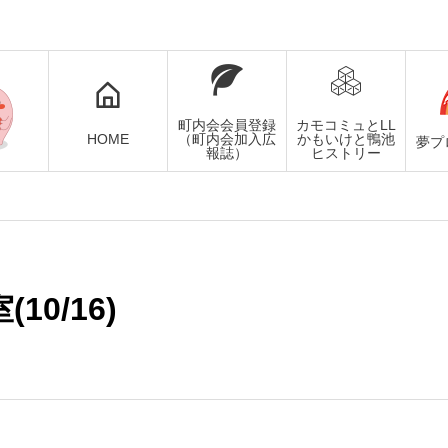
町内会会員登録
カモコミュとLL
HOME
（町内会加入広
かもいけと鴨池
夢プ
報誌）
ヒストリー
10/16)