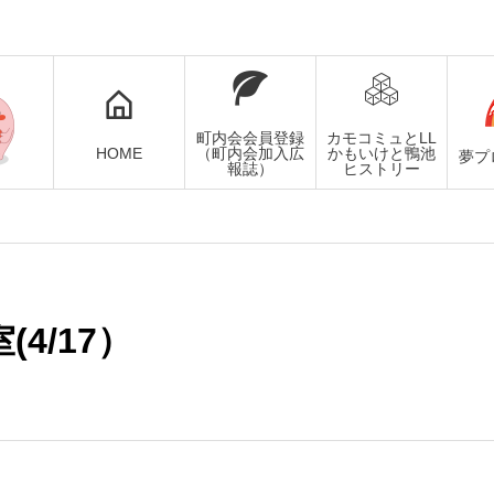
町内会会員登録
カモコミュとLL
HOME
（町内会加入広
かもいけと鴨池
夢プ
報誌）
ヒストリー
4/17）