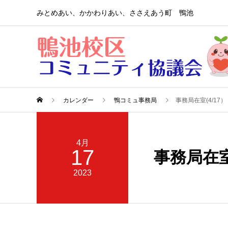
みとめあい、かかわりあい、ささえあう町 鴨池
カレンダー
鴨コミュ事務局
事務局在室(4/17）
4月
17
事務局在室(
2023