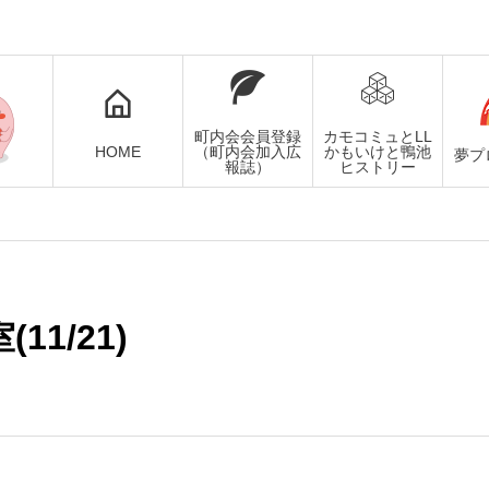
町内会会員登録
カモコミュとLL
HOME
（町内会加入広
かもいけと鴨池
夢プ
報誌）
ヒストリー
11/21)