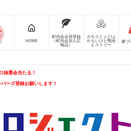
町内会会員登録
カモコミュとLL
HOME
（町内会加入広
かもいけと鴨池
夢プ
報誌）
ヒストリー
ロ抽選会当たる！
ンバーズ登録お願いします！