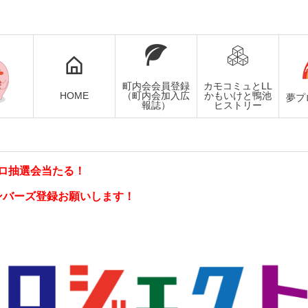
町内会会員登録
カモコミュとLL
HOME
（町内会加入広
かもいけと鴨池
夢プ
報誌）
ヒストリー
ロ抽選会当たる！
ンバーズ登録お願いします！