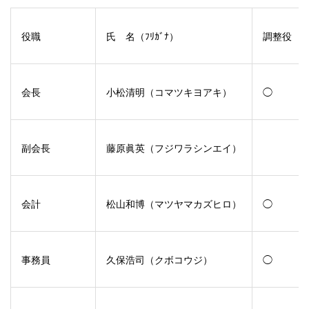
役職
氏 名（ﾌﾘｶﾞﾅ）
調整役
会長
小松清明（コマツキヨアキ）
◯
副会長
藤原眞英（フジワラシンエイ）
会計
松山和博（マツヤマカズヒロ）
◯
事務員
久保浩司（クボコウジ）
◯